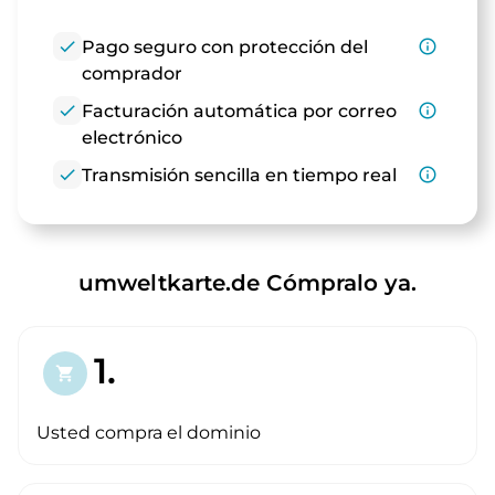
check
Pago seguro con protección del
info_outline
comprador
check
Facturación automática por correo
info_outline
electrónico
check
Transmisión sencilla en tiempo real
info_outline
umweltkarte.de Cómpralo ya.
1.
shopping_cart
Usted compra el dominio