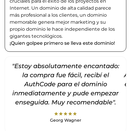
cruciales para el éxito de los proyectos en
Internet. Un dominio de alta calidad parece
más profesional a los clientes, un dominio
memorable genera mejor marketing y su
propio dominio le hace independiente de los
gigantes tecnológicos.
¡Quien golpee primero se lleva este dominio!
"Estoy absolutamente encantado:
la compra fue fácil, recibí el
Am
AuthCode para el dominio
e
inmediatamente y pude empezar
enseguida. Muy recomendable".
star
star
star
star
star
Georg Wagner